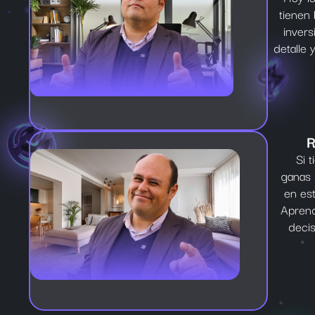
tienen 
invers
detalle 
R
Si 
ganas 
en es
Aprend
decis