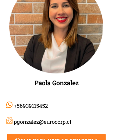
Paola Gonzalez
+56939115452
pgonzalez@eurocorp.cl