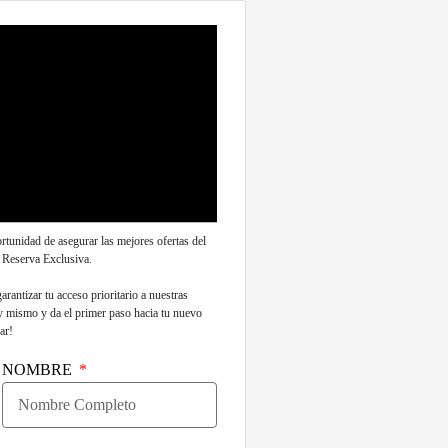
tunidad de asegurar las mejores ofertas del
 Reserva Exclusiva.
garantizar tu acceso prioritario a nuestras
y mismo y da el primer paso hacia tu nuevo
ar!
NOMBRE