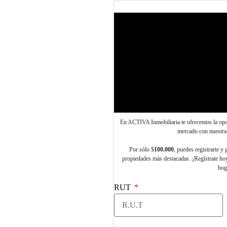
En ACTIVA Inmobiliaria te ofrecemos la opor
mercado con nuestra
Por sólo $
100.000
, puedes registrarte y 
propiedades más destacadas. ¡Regístrate ho
hog
RUT