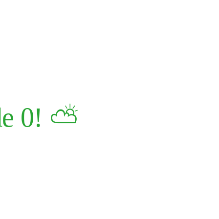
Miércoles 14 de mayo a las 19:3
tir en
e 0! ⛅️
Francisco
 desde la
drás aprender
 proyecto único