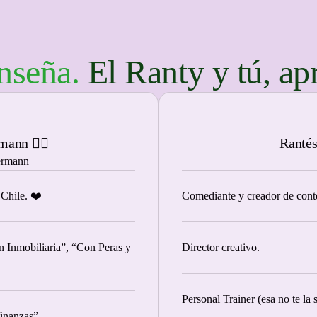
nseña.
El Ranty y tú, a
mann 👍🏻
Ranté
ermann
 Chile. ❤️
Comediante y creador de cont
n Inmobiliaria”, “Con Peras y
Director creativo.
Personal Trainer (esa no te la 
finanzas”