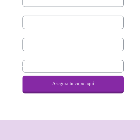
Email
Teléfono
Renta líquida mensual
Asegura tu cupo aquí