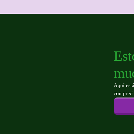
Est
muc
Aquí está
con preci