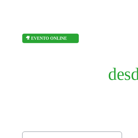
Invierte desde cero
🎥 EVENTO ONLINE
¡Aprende a inver
propiedades
desd
El Ranty se lanza a invertir en un departamento y 
Ackermann será el guía que le enseñará cómo ganar
compra, en este evento online donde tú también po
cómo hacerlo. Y si te interesa, podrás acceder a un
con precios desde las 1790 UF
Nombre