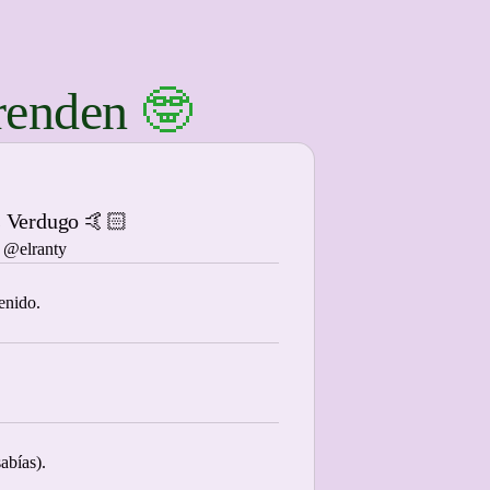
prenden
🤓
s Verdugo 🤙🏻
@elranty
enido.
sabías).