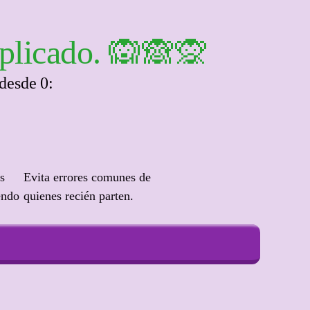
omplicado. 🙉🙈🙊
desde 0:
s
Evita errores comunes de
endo
quienes recién parten.