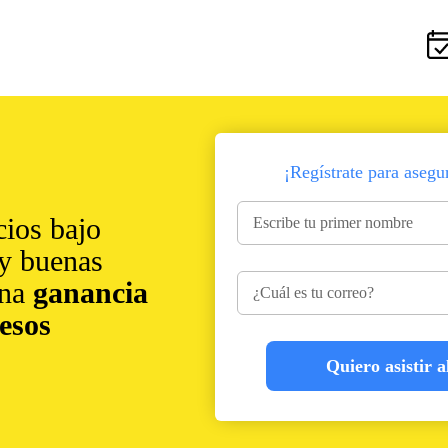
¡Regístrate para asegu
cios bajo
 y buenas
una
ganancia
esos
Quiero asistir a