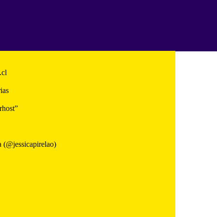
.cl
ias
rhost”
a (@jessicapirelao)