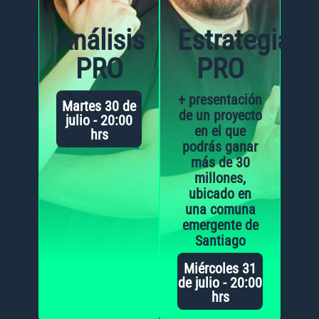
Análisis
Estrategias
PRO
PRO
+ presentación
Martes 30 de
de un proyecto
julio - 20:00
en el que
hrs
podrás ganar
más de 30
millones,
ubicado en
una comuna
emergente de
Santiago
Miércoles 31
de julio - 20:00
hrs